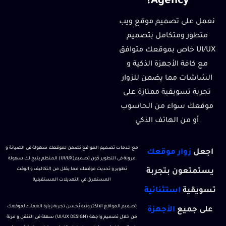
Agency؟
نعمل على تصميم موقع ويب
متطور ومتكامل بتصميم
UI/UX خاص بموقعك متوافق
مع كافة الأجهزة الذكية و
الشاشات مما يضمن للزوار
تجربة تسويقية ممتازة على
موقعك سواء من الحاسوب
أو من الهاتف الذكي
مع خدمات تصميم المواقع نضمن لموقعك سهولة فى الصيانة و
اجعل
زوار موقعك
مرونة فى التطوير كون تصميم (UI/UX) المنظم يتيح لك سهولة
تطوير و تحديث موقعك مما يقلل من التكاليف و الوقت
يستمتعون بتجربة
المستغرق في التعديلات المستقبلية
تسويقية
استثنائية
تصميم المواقع الالكترونية يُحسن تجربة زيارة العملاء لموقعك
على جميع
الأجهزة
من خلال تصميم واجهة (UI/UX DESIGN) سهلة فى التنقل و مرنة