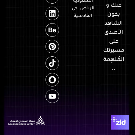
السعودية
عنك و
الرياض. حي
يكون
القادسية
الشاهِد
الأصدق
على
مسيرتك
المُلهِمة
..