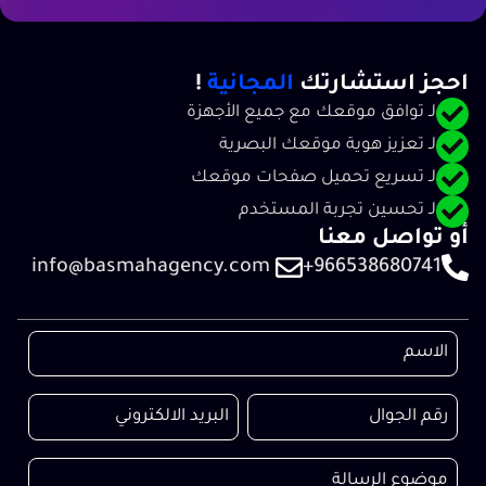
احجز استشارتك
المجانية
!​
لـ توافق موقعك مع جميع الأجهزة
لـ تعزيز هوية موقعك البصرية
لـ تسريع تحميل صفحات موقعك
لـ تحسين تجربة المستخدم
أو تواصل معنا
info@basmahagency.com
966538680741+