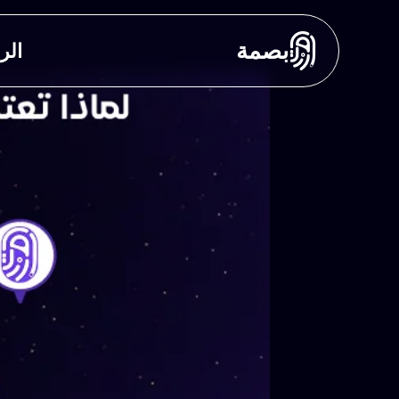
بصمة
الر