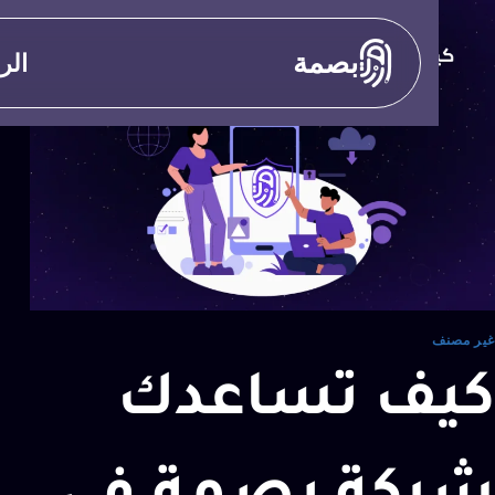
بصمة
الر
غير مصنف
كيف تساعدك