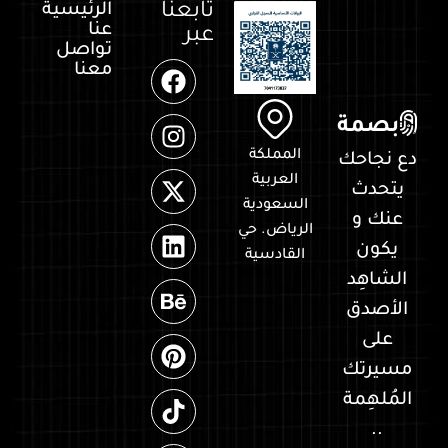
تابعنا
الرئيسية
عنا
عبر
تواصل
معنا
بصمة
المملكة
دع نجاحك
العربية
يتحدث
السعودية
عنك و
الرياض. حي
يكون
القادسية
الشاهِد
الأصدق
على
مسيرتك
المُلهِمة
..