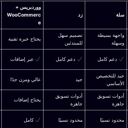
ووردبريس +
سلة
زد
WooCommerc
e
واجهة بسيطة
تصميم سهل
يحتاج خبرة تقنية
وسهلة
للمبتدئين
دعم كامل
دعم كامل
عبر إضافات
جيد للتخصيص
جيد
عالي ومرن جدًا
الأساسي
أدوات تسويق
أدوات تسويق
يحتاج إضافات
جاهزة
جاهزة
محدود نسبيًا
محدود نسبيًا
كامل