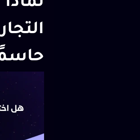
لماذا 
التجارة
حاسمً