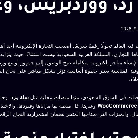
زد، ووردبريس، وغ
20
يه العالم تحولًا رقميًا سريعًا، أصبحت التجارة الإلكترونية أحد أ
ط التجاري. المملكة العربية السعودية ليست استثناءً، حيث يتزايد
إنشاء متاجر إلكترونية متكاملة تتيح الوصول إلى جمهور أوسع وزياد
رونية المناسبة يعتبر خطوة أساسية تؤثر بشكل مباشر على نجاح ال
لاء.
منصات في السوق السعودي، منها منصات محلية مثل
سلة
و
زد
، وحل
وغيرها. كل منصة لها مزاياها وقيودها، والاختي
ل، والميزات التي يحتاجها المتجر لضمان استمرارية النجاح الرقم