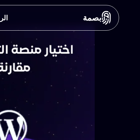
بصمة
الر