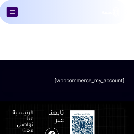
بصمة
لوحة حسابي
[woocommerce_my_account]
تابعنا
الرئيسية
عنا
عبر
تواصل
معنا