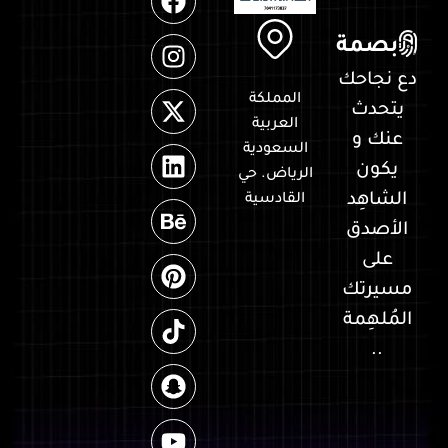
بصمة
دع نجاحك
المملكة
يتحدث
العربية
عنك و
السعودية
يكون
الرياض. حي
الشاهِد
القادسية
الأصدق
على
مسيرتك
المُلهِمة
..